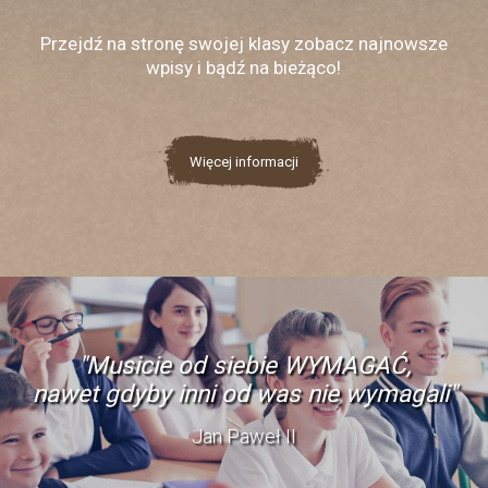
Przejdź na stronę swojej klasy zobacz najnowsze
wpisy i bądź na bieżąco!
Więcej informacji
"Musicie od siebie WYMAGAĆ,
nawet gdyby inni od was nie wymagali"
Jan Paweł II