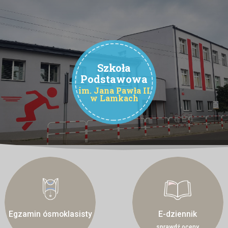
Szkoła
Podstawowa
im. Jana Pawła II
w Lamkach
Egzamin ósmoklasisty
E-dziennik
sprawdź oceny