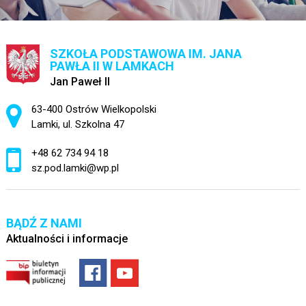
SZKOŁA PODSTAWOWA IM. JANA
PAWŁA II W LAMKACH
Jan Paweł II
Adres pocztowy:
63-400 Ostrów Wielkopolski
Lamki, ul. Szkolna 47
+48 62 734 94 18
sz.pod.lamki@wp.pl
BĄDŹ Z NAMI
Aktualności i informacje