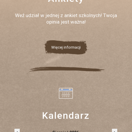
Weź udział w jednej z ankiet szkolnych! Twoja
opinia jest ważna!
Więcej informacji
Kalendarz
‹
›