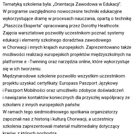
Tematyką szkolenia była: „Orientacja Zawodowa w Edukacji”.
W programie uwzględniono nowoczesne techniki edukacyjne
wykorzystujące dramę w procesach nauczania, opartą o technikę
„Płaszcza Eksperta” opracowaną przez Dorothy Heathcote.
Zajęcia warsztatowe pozwoliły uczestnikom poznać systemy
edukacji i elementy szkolnego doradztwa zawodowego
w Chorwacji i innych krajach europejskich. Zaprezentowano także
możliwości realizacji europejskich projektów międzyszkolnych na
platformie e -Twinning oraz narzędzia online, które wykorzystuje
się w ich tworzeniu.
Międzynarodowe szkolenie pozwoliło wszystkim uczestnikom
projektu uzyskać certyfikaty: Europass Paszport Językowy
i Paszport Mobilności oraz umożliwiło zdobycie doświadczeń
i nawiązanie kontaktów koniecznych dla przyszłej współpracy ze
szkołami z innych europejskich państw.
W ramach tego siedmiodniowego spotkania organizatorzy
zapoznali nas z historią i kulturą Chorwacji, a uczestnicy
szkolenia zaprezentowali materiał multimedialny dotyczący
krajów, z których pochodzą.