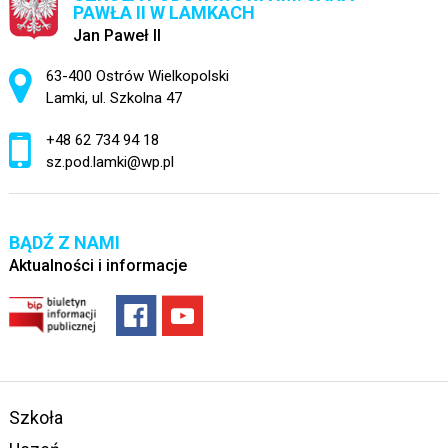
PAWŁA II W LAMKACH
Jan Paweł II
Adres pocztowy:
63-400 Ostrów Wielkopolski
Lamki, ul. Szkolna 47
+48 62 734 94 18
sz.pod.lamki@wp.pl
BĄDŹ Z NAMI
Aktualności i informacje
Szkoła