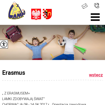
Erasmus
wstecz
„ Z ERASMUSEM+
LAMKI ZDOBYWAJĄ ŚWIAT”
CHORWACJA 08.- 14.04.2017 r. „Orientacja zawodowa