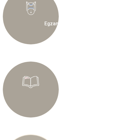
Egzamin ósmoklasisty
E-dziennik
sprawdź oceny