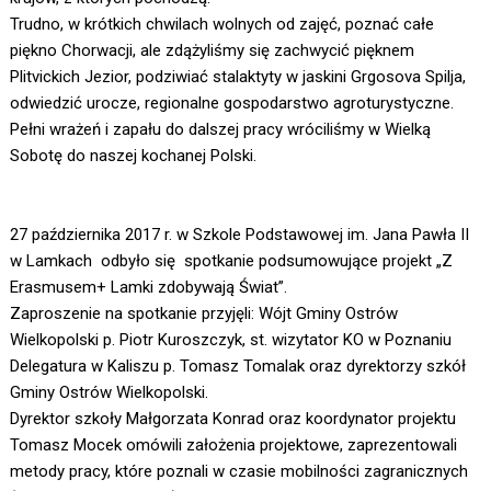
Trudno, w krótkich chwilach wolnych od zajęć, poznać całe
piękno Chorwacji, ale zdążyliśmy się zachwycić pięknem
Plitvickich Jezior, podziwiać stalaktyty w jaskini Grgosova Spilja,
odwiedzić urocze, regionalne gospodarstwo agroturystyczne.
Pełni wrażeń i zapału do dalszej pracy wróciliśmy w Wielką
Sobotę do naszej kochanej Polski.
27 października 2017 r. w Szkole Podstawowej im. Jana Pawła II
w Lamkach odbyło się spotkanie podsumowujące projekt „Z
Erasmusem+ Lamki zdobywają Świat”.
Zaproszenie na spotkanie przyjęli: Wójt Gminy Ostrów
Wielkopolski p. Piotr Kuroszczyk, st. wizytator KO w Poznaniu
Delegatura w Kaliszu p. Tomasz Tomalak oraz dyrektorzy szkół
Gminy Ostrów Wielkopolski.
Dyrektor szkoły Małgorzata Konrad oraz koordynator projektu
Tomasz Mocek omówili założenia projektowe, zaprezentowali
metody pracy, które poznali w czasie mobilności zagranicznych